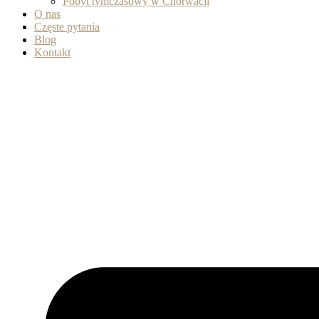
Pobyt tymczasowy w Chorwacji
O nas
Częste pytania
Blog
Kontakt