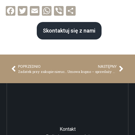
Facebook
Twitter
Email
WhatsApp
Viber
Share
Skontaktuj się z nami
POPRZEDNIO
NASTĘPNY
Zadatek przy zakupie nieruchomości w Chorwacji
Umowa kupno – sprzedaży nieruchomości w Chorwacji – podstawowe pojęcia, część druga
Kontakt