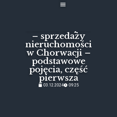
Częste pytania
Umowa kupno
– sprzedaży
nieruchomości
w Chorwacji –
podstawowe
pojęcia, część
pierwsza
03.12.2024
09:25