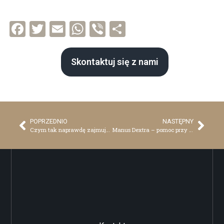
Facebook
Twitter
Email
WhatsApp
Viber
Share
Skontaktuj się z nami
POPRZEDNIO
NASTĘPNY
Czym tak naprawdę zajmuje się moja żona Ewa
Manus Dextra – pomoc przy zakupie nieruchomości w Chorwacji