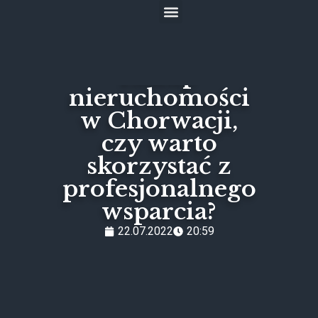
Częste pytania
Zakup
nieruchomości
w Chorwacji,
czy warto
skorzystać z
profesjonalnego
wsparcia?
22.07.2022
20:59